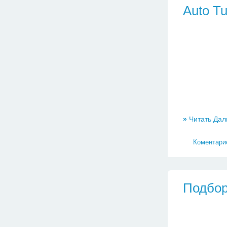
Auto T
»
Читать Дал
Коментарие
Подбор