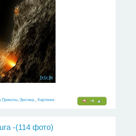
и,Приколы,Эротика.
,
Картинки
+8
ura -(114 фото)