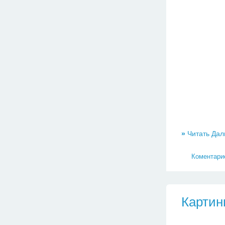
»
Читать Дал
Коментарие
Картин