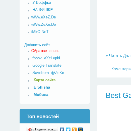
У Воффки
НА ФИШКЕ
wWw.eXeZ.De
wWw.ZeXe.De
iMkO.NeT
Добавить сайт
Обратная связь
»
Читать Дал
fbook
eXcl
epid
Google Translate
Коментарие
Savefrom
@ZeXe
Карта сайта
E Shisha
Best G
Мобила
Топ новостей
Поделиться…