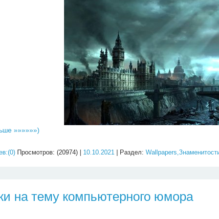
ьше »»»»»»)
в:(0)
Просмотров: (20974) |
10.10.2021
| Раздел:
Wallpapers,Знаменитост
ки на тему компьютерного юмора