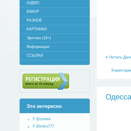
АУДИО
ЮМОР
РАЗНОЕ
КАРТИНКИ
Эротика (18+)
Информация
ССЫЛКИ
»
Читать Дал
Коментарие
Регистрация (всего за 10
Одесса
секунд)
Это интересно
У @zontex
У @imko777