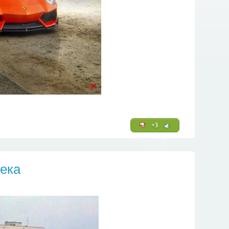
+3
века