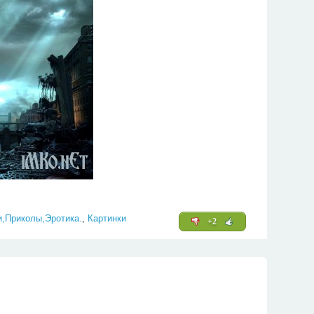
и,Приколы,Эротика.
,
Картинки
+2