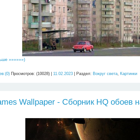
ьше »»»»»»)
в:(0)
Просмотров: (10028) |
11.02.2023
| Раздел:
Вокруг света
,
Картинки
ames Wallpaper - Сборник HQ обоев н