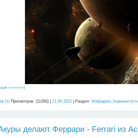
ьше »»»»»»)
в:(1)
Просмотров: (11356) |
21.08.2022
| Раздел:
Wallpapers,Знаменитост
Акуры делают Феррари - Ferrari из Ac