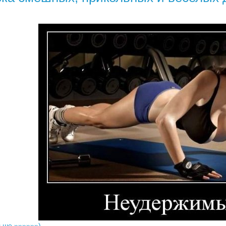
ьше »»»»»»)