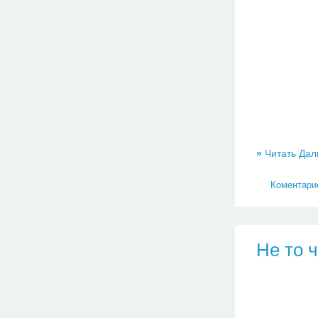
»
Читать Дал
Коментарие
Hе то ч