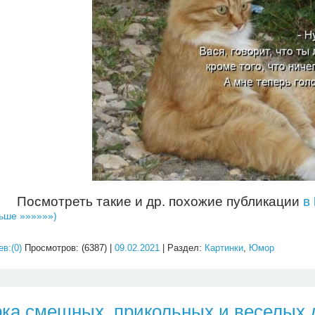
Посмотреть такие и др. похожие публикации
в
ьше »»»»»»)
в:(0)
Просмотров: (6387) |
09.02.2021
| Раздел:
Картинки
,
Юмор
ка смешных, прикольных и веселых 