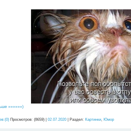
ьше »»»»»»)
в:(0)
Просмотров: (8659) |
02.07.2020
| Раздел:
Картинки
,
Юмор