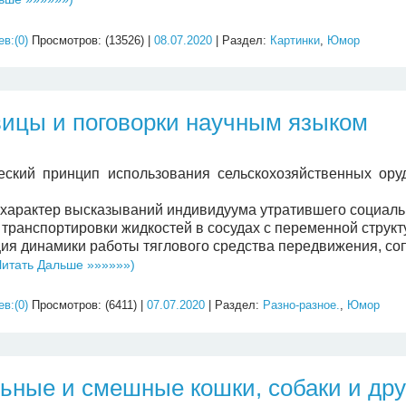
в:(0)
Просмотров: (13526) |
08.07.2020
| Раздел:
Картинки
,
Юмор
ицы и поговорки научным языком
еский принцип использования сельскохозяйственных ору
характер высказываний индивидуума утратившего социальн
транспортировки жидкостей в сосудах с переменной структу
ия динамики работы тяглового средства передвижения, со
итать Дальше »»»»»»)
в:(0)
Просмотров: (6411) |
07.07.2020
| Раздел:
Разно-разное.
,
Юмор
ьные и смешные кошки, собаки и др