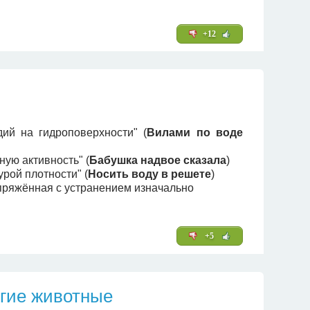
+12
дий на гидроповерхности" (
Вилами по воде
ую активность" (
Бабушка надвое сказала
)
рой плотности" (
Носить воду в решете
)
пряжённая с устранением изначально
+5
угие животные