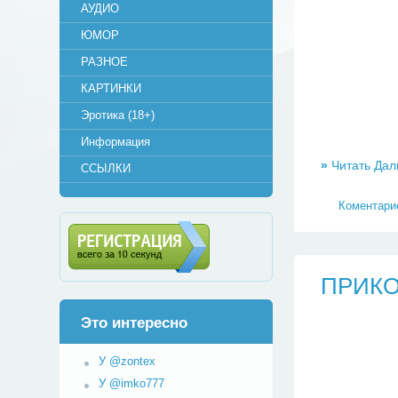
АУДИО
ЮМОР
РАЗНОЕ
КАРТИНКИ
Эротика (18+)
Информация
»
Читать Дал
ССЫЛКИ
Коментарие
Регистрация (всего за 10
ПРИКО
секунд)
Это интересно
У @zontex
У @imko777