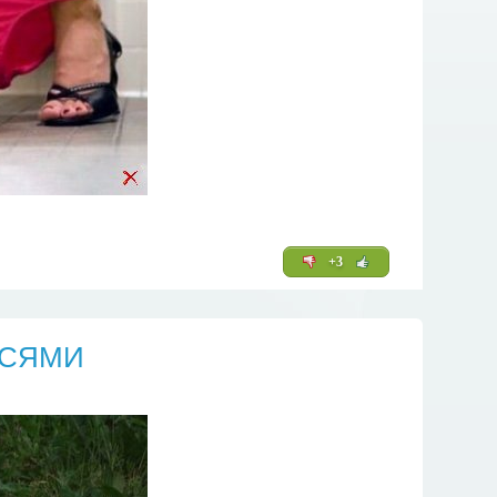
+3
ИСЯМИ