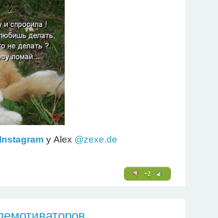
Instagram
у Alex
@zexe.de
+2
демотиваторов