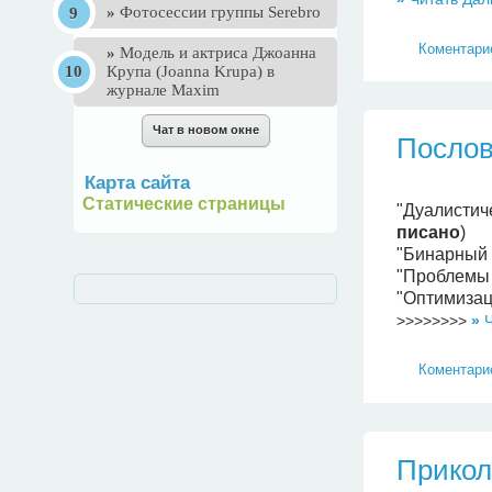
»
Фотосессии группы Serebro
Коментарие
»
Mодель и актриса Джоанна
Крупа (Joanna Krupa) в
журнале Maxim
Послов
Карта сайта
Статические страницы
"Дуалистич
писано
)
"Бинарный 
"Проблемы 
"Оптимизац
>>>>>>>>
»
Ч
Коментарие
Прикол