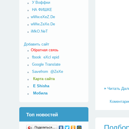
У Воффки
НА ФИШКЕ
wWw.eXeZ.De
wWw.ZeXe.De
iMkO.NeT
Добавить сайт
Обратная связь
fbook
eXcl
epid
Google Translate
Savefrom
@ZeXe
Карта сайта
E Shisha
»
Читать Дал
Мобила
Коментарие
Топ новостей
Подбор
Поделиться…