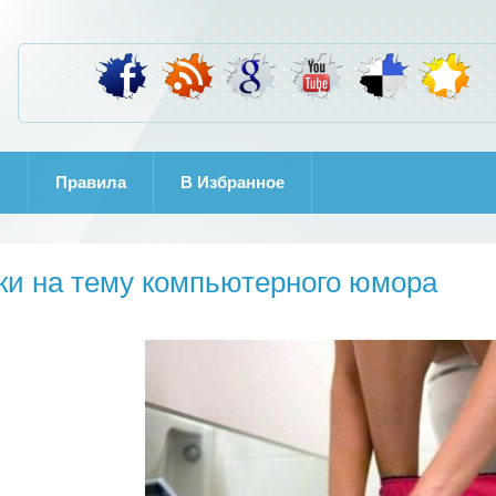
И
Правила
B Избранное
ки на тему компьютерного юмора