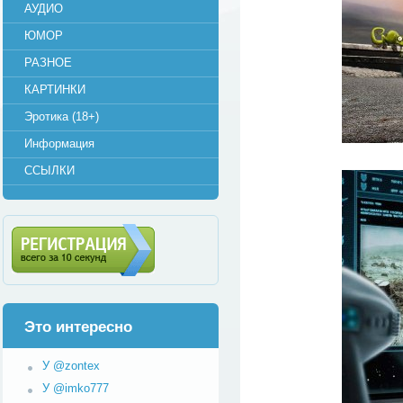
АУДИО
ЮМОР
РАЗНОЕ
КАРТИНКИ
Эротика (18+)
Информация
ССЫЛКИ
Регистрация (всего за 10
секунд)
Это интересно
У @zontex
У @imko777