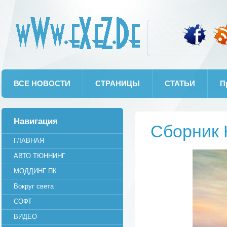
wWw.eXeZ.De
ВСЕ НОВОСТИ
СТРАНИЦЫ
СТАТЬИ
П
Навигация
Сборник
ГЛАВНАЯ
АВТО ТЮННИНГ
МОДДИНГ ПК
Вокруг света
СОФТ
ВИДЕО