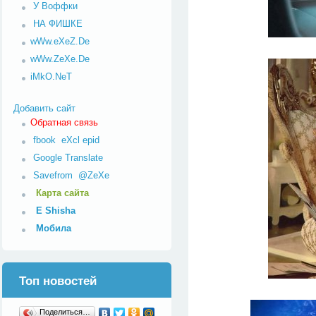
У Воффки
НА ФИШКЕ
wWw.eXeZ.De
wWw.ZeXe.De
iMkO.NeT
Добавить сайт
Обратная связь
fbook
eXcl
epid
Google Translate
Savefrom
@ZeXe
Карта сайта
E Shisha
Мобила
Топ новостей
Поделиться…