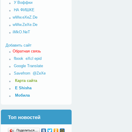
У Воффки
НА ФИШКЕ
wWw.eXeZ.De
wWw.ZeXe.De
iMkO.NeT
Добавить сайт
Обратная связь
fbook
eXcl
epid
Google Translate
Savefrom
@ZeXe
Карта сайта
E Shisha
Мобила
Топ новостей
Поделиться…