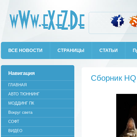
wWw.eXeZ.De
ВСЕ НОВОСТИ
СТРАНИЦЫ
СТАТЬИ
П
Навигация
Сборник HQ 
ГЛАВНАЯ
АВТО ТЮННИНГ
МОДДИНГ ПК
Вокруг света
СОФТ
ВИДЕО