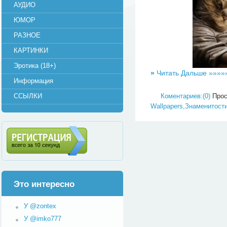
АУДИО
ЮМОР
РАЗНОЕ
КАРТИНКИ
Эротика (18+)
»
Читать Дальше »»»»
Информация
Коментариев:(0)
Просм
ССЫЛКИ
Wallpapers,Знаменитост
Регистрация (всего за 10
секунд)
Это интересно
У @zontex
У @imko777