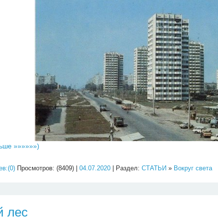
ьше »»»»»»)
в:(0)
Просмотров: (8409) |
04.07.2020
| Раздел:
СТАТЬИ
»
Вокруг света
 лес