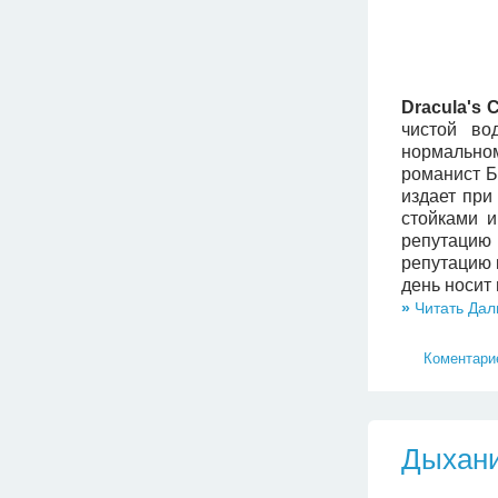
Dracula's C
чистой во
нормальном
романист Б
издает при
стойками и
репутацию 
репутацию 
день носит
»
Читать Дал
Коментарие
Дыхани