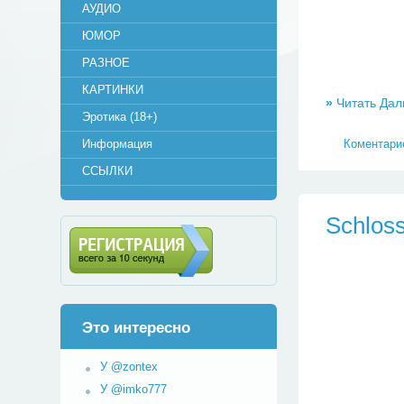
АУДИО
ЮМОР
РАЗНОЕ
КАРТИНКИ
»
Читать Дал
Эротика (18+)
Коментарие
Информация
ССЫЛКИ
Schlos
Регистрация (всего за 10
секунд)
Это интересно
У @zontex
У @imko777