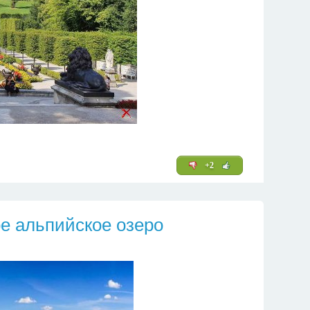
+2
ое альпийское озеро