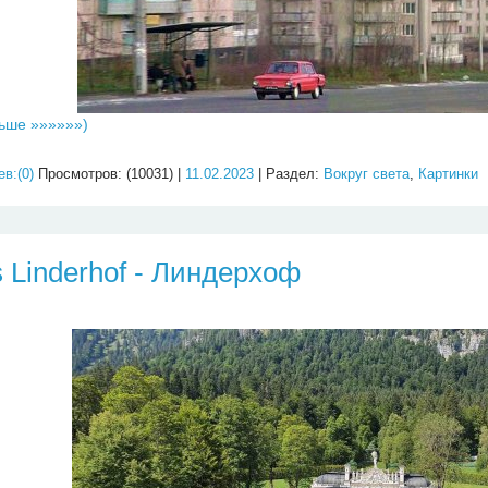
ьше »»»»»»)
в:(0)
Просмотров: (10031) |
11.02.2023
| Раздел:
Вокруг света
,
Картинки
s Linderhof - Линдерхоф