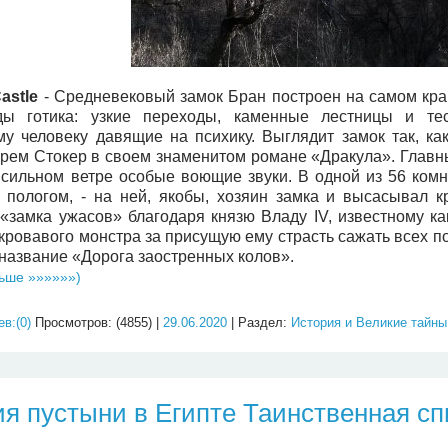
astle
- Средневековый замок Бран построен на самом краю
ды готика: узкие переходы, каменные лестницы и т
у человеку давящие на психику. Выглядит замок так, как
рем Стокер в своем знаменитом романе «Дракула». Главны
 сильном ветре особые воющие звуки. В одной из 56 комн
 пологом, - на ней, якобы, хозяин замка и высасывал 
«замка ужасов» благодаря князю Владу IV, известному ка
кровавого монстра за присущую ему страсть сажать всех под
 название «Дорога заостренных колов».
ьше »»»»»»)
в:(0)
Просмотров: (4855) |
29.06.2020
| Раздел:
История и Великие тайны
я пустыни в Египте Таинственная с