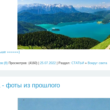
ьше »»»»»»)
в:(8)
Просмотров: (4160) |
25.07.2022
| Раздел:
СТАТЬИ
»
Вокруг света
 - фоты из прошлого