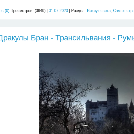
в:(0)
Просмотров: (3949) |
01.07.2020
| Раздел:
Вокруг света
,
Самые стр
Дракулы Бран - Трансильвания - Ру