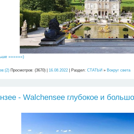
ьше »»»»»»)
в:(2)
Просмотров: (3670) |
16.08.2022
| Раздел:
СТАТЬИ
»
Вокруг света
нзее - Walchensee глубокое и больш