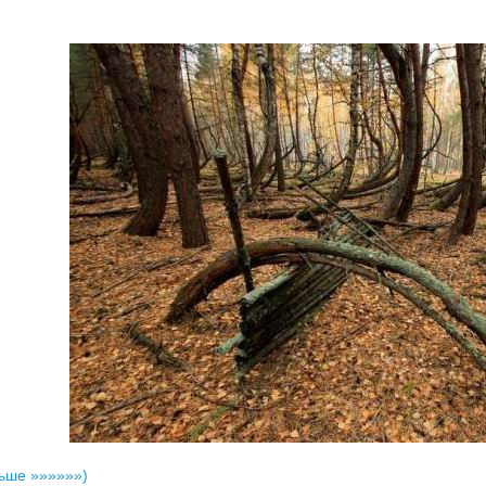
ьше »»»»»»)