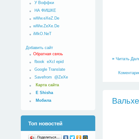
У Воффки
НА ФИШКЕ
wWw.eXeZ.De
wWw.ZeXe.De
iMkO.NeT
Добавить сайт
Обратная связь
»
Читать Дал
fbook
eXcl
epid
Google Translate
Коментарие
Savefrom
@ZeXe
Карта сайта
E Shisha
Вальхе
Мобила
Топ новостей
Поделиться…