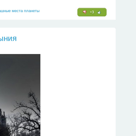
ашные места планеты
+3
мыния