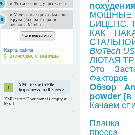
»
Фотосессии группы Serebro
похудени
МОЩНЫЕ 
»
Mодель и актриса Джоанна
Крупа (Joanna Krupa) в
БИЦЕПС. 
журнале Maxim
КАК НАК
СТАЛЬНОЙ
BioTech USA
Карта сайта
Статические страницы
ЛЮТАЯ ТР
Это Зас
Факторов
XML error in File:
Обзор An
http://news.mail.ru/rss/
powder (в
XML error: Document is empty at
Качаем спи
line 1
Планка -
пресса