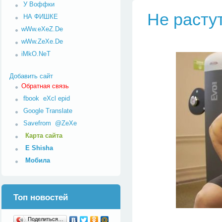
У Воффки
Не расту
НА ФИШКЕ
wWw.eXeZ.De
wWw.ZeXe.De
iMkO.NeT
Добавить сайт
Обратная связь
fbook
eXcl
epid
Google Translate
Savefrom
@ZeXe
Карта сайта
E Shisha
Мобила
Топ новостей
Поделиться…