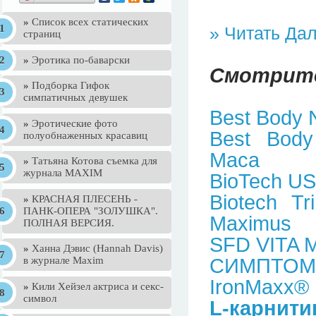
»
Список всех статических
» Читать Да
страниц
»
Эротика по-баварски
Смотрите
»
Подборка Гифок
симпатичных девушек
Best Body 
»
Эротические фото
Best Body
полуобнаженных красавиц
Maca
»
Татьяна Котова съемка для
журнала MAXIM
BioTech US
Biotech Tr
»
КРАСНАЯ ПЛЕСЕНЬ -
ПАНК-ОПЕРА "ЗОЛУШКА".
Maximus
ПОЛНАЯ ВЕРСИЯ.
SFD VITA 
»
Ханна Дэвис (Hannah Davis)
в журнале Maxim
СИМПТОМ
IronMaxx® 
»
Кили Хейзел актриса и секс-
символ
L-карни