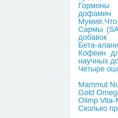
Гормоны 
дофамин
Мумиё.Что 
Сармы (SA
добавок
Бета-алани
Кофеин дл
научных д
Четыре оши
Mammut Nut
Gold Omega
Olimp Vita-
Сколько п