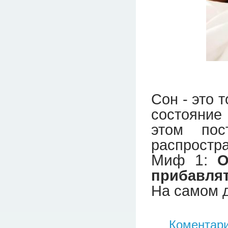
Сон - это 
состояние
этом по
распростра
Миф 1:
О
прибавлят
На самом 
Коментари