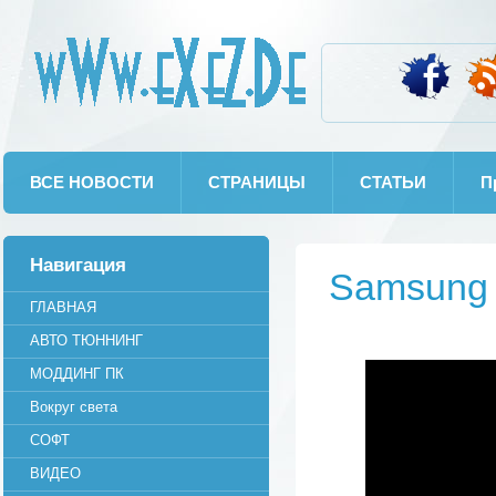
wWw.eXeZ.De
ВСЕ НОВОСТИ
СТРАНИЦЫ
СТАТЬИ
П
Навигация
Samsung 
ГЛАВНАЯ
АВТО ТЮННИНГ
МОДДИНГ ПК
Вокруг света
СОФТ
ВИДЕО