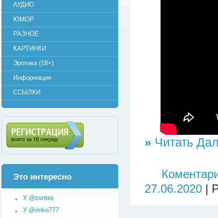
АУДИО
ЮМОР
РАЗНОЕ
КАРТИНКИ
Эротика (18+)
Информация
ССЫЛКИ
»
Читать Дал
Регистрация (всего за 10
секунд)
Коментари
Это интересно
27.06.2020
| 
У @zontex
У @imko777