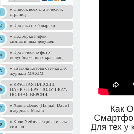
»
Список всех статических
страниц
»
Эротика по-баварски
»
Подборка Гифок
симпатичных девушек
»
Эротические фото
полуобнаженных красавиц
»
Татьяна Котова съемка для
журнала MAXIM
»
КРАСНАЯ ПЛЕСЕНЬ -
ПАНК-ОПЕРА "ЗОЛУШКА".
ПОЛНАЯ ВЕРСИЯ.
»
Ханна Дэвис (Hannah Davis)
Как 
в журнале Maxim
Смартфо
»
Кили Хейзел актриса и секс-
Для тех у 
символ