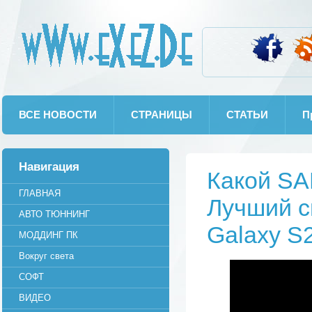
wWw.eXeZ.De
ВСЕ НОВОСТИ
СТРАНИЦЫ
СТАТЬИ
П
Навигация
Какой SA
ГЛАВНАЯ
Лучший с
АВТО ТЮННИНГ
Galaxy 
МОДДИНГ ПК
Вокруг света
СОФТ
ВИДЕО