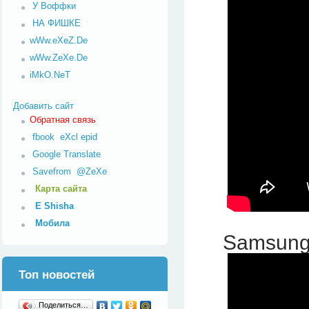
У Воффки
НА ФИШКЕ
wWw.eXeZ.De
wWw.ZeXe.De
iMkO.NeT
Добавить сайт
Обратная связь
fbook
eXcl
epid
Google Translate
Savefrom
@ZeXe
Карта сайта
E Shisha
Мобила
Samsung 
Топ новостей
Поделиться…