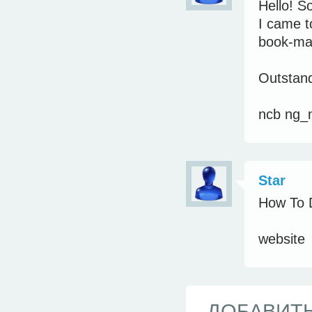
Hello! S
I came to
book-mar
Outstand
ncb ng_
Star
<
How To 
website
ДОБАВИТ