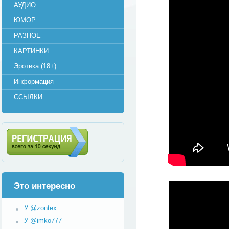
АУДИО
ЮМОР
РАЗНОЕ
КАРТИНКИ
Эротика (18+)
Информация
ССЫЛКИ
Регистрация (всего за 10
секунд)
Это интересно
У @zontex
У @imko777