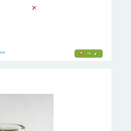
ное.
+6