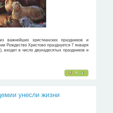
з важнейших христианских праздников и
вии Рождество Христово празднуется 7 января
я), входит в число двунадесятых праздников и
0
демии унесли жизни