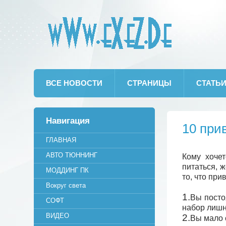
wWw.eXeZ.De
ВСЕ НОВОСТИ
СТРАНИЦЫ
СТАТЬ
Навигация
10 при
ГЛАВНАЯ
АВТО ТЮННИНГ
Кому хоче
питаться, 
МОДДИНГ ПК
то, что пр
Вокруг света
1.
Вы посто
СОФТ
набор лишн
ВИДЕО
2.
Вы мало 