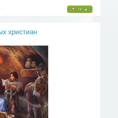
е
+2
ых христиан