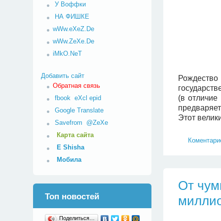
У Воффки
НА ФИШКЕ
wWw.eXeZ.De
wWw.ZeXe.De
iMkO.NeT
Добавить сайт
Рождество
Обратная связь
государств
(в отличие
fbook
eXcl
epid
предваряет
Google Translate
Этот велик
Savefrom
@ZeXe
Карта сайта
Коментарие
E Shisha
Мобила
От чум
Топ новостей
милли
Поделиться…