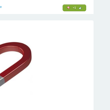
te
+1