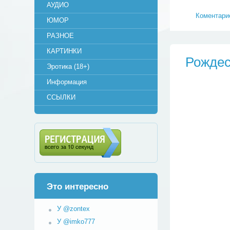
АУДИО
Коментарие
ЮМОР
РАЗНОЕ
КАРТИНКИ
Рождес
Эротика (18+)
Информация
ССЫЛКИ
Регистрация (всего за 10
секунд)
Это интересно
У @zontex
У @imko777