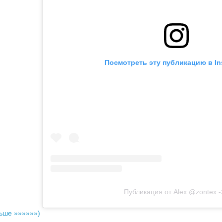
Посмотреть эту публикацию в In
Публикация от Alex @zontex
-
ьше »»»»»»)