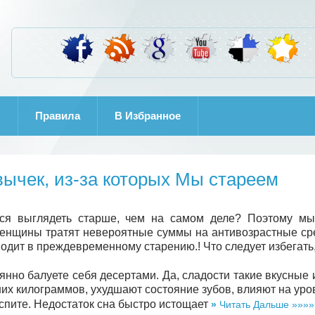
И
Правила
B Избранное
вычек, из-за которых Мы стареем
тся выглядеть старше, чем на самом деле? Поэтому мы
женщины тратят невероятные суммы на антивозрастные с
иводит в преждевременному старению.! Что следует избегать
янно балуете себя десертами. Да, сладости такие вкусные
их килограммов, ухудшают состояние зубов, влияют на уров
спите. Недостаток сна быстро истощает
»
Читать Дальше »»»»