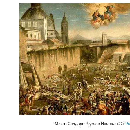
Микко Спадаро. Чума в Неаполе ©
/
Pu