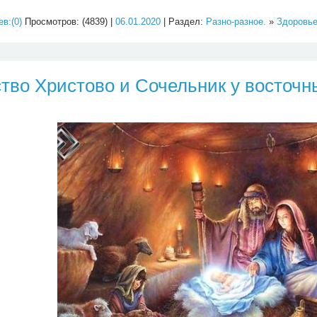
в:(0)
Просмотров: (4839) |
06.01.2020
| Раздел:
Разно-разное.
»
Здоровь
тво Христово и Сочельник у восточн