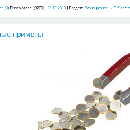
в:(0)
Просмотров: (3279) |
28.12.2019
| Раздел:
Разно-разное.
»
E Zigaret
ные приметы