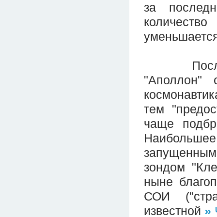
за послед
количество
уменьшается,
После ок
"Аполлон" 
космонавти
тем "предо
чаще подбр
Наибольше
запущенны
зондом "Кл
ныне благо
СОИ ("стра
известной
»