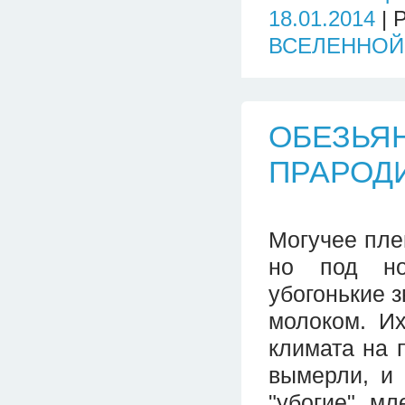
18.01.2014
| 
ВСЕЛЕННОЙ
ОБЕЗЬЯН
ПРАРОД
Могучее пле
но под но
убогонькие 
молоком. Их
климата на 
вымерли, и
"убогие" м