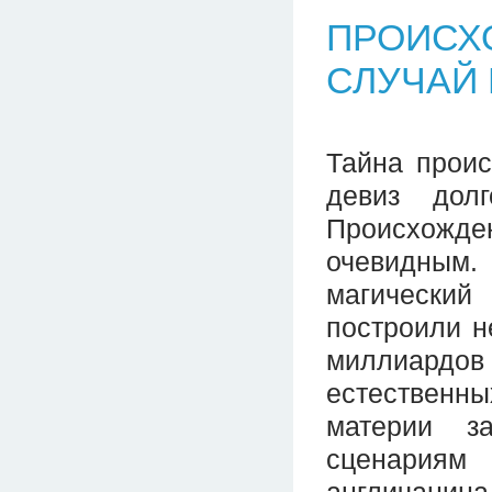
ПРОИСХ
СЛУЧАЙ
Тайна проис
девиз дол
Происхожде
очевидным.
магический
построили н
миллиардо
естествен
материи з
сценариям 