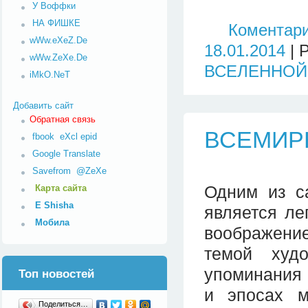
У Воффки
НА ФИШКЕ
Коментари
wWw.eXeZ.De
18.01.2014
| 
wWw.ZeXe.De
ВСЕЛЕННОЙ
iMkO.NeT
Добавить сайт
Обратная связь
ВСЕМИР
fbook
eXcl
epid
Google Translate
Savefrom
@ZeXe
Одним из с
Карта сайта
E Shisha
является ле
Мобила
воображение
темой худ
упоминания 
Топ новостей
и эпосах м
Поделиться…