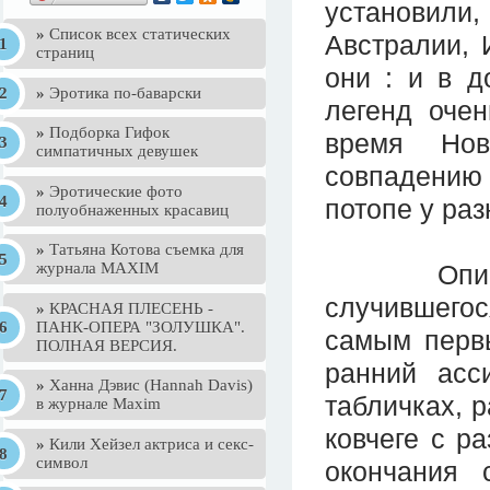
установил
»
Список всех статических
Австралии, 
страниц
они : и в д
»
Эротика по-баварски
легенд оче
»
Подборка Гифок
время Нов
симпатичных девушек
совпадению
»
Эротические фото
потопе у ра
полуобнаженных красавиц
»
Татьяна Котова съемка для
Описание
журнала MAXIM
случившегос
»
КРАСНАЯ ПЛЕСЕНЬ -
ПАНК-ОПЕРА "ЗОЛУШКА".
самым перв
ПОЛНАЯ ВЕРСИЯ.
ранний асс
»
Ханна Дэвис (Hannah Davis)
табличках, р
в журнале Maxim
ковчеге с р
»
Кили Хейзел актриса и секс-
символ
окончания 