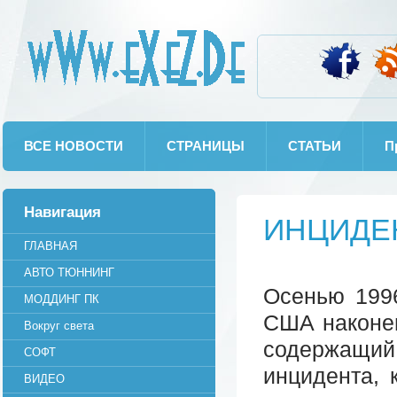
wWw.eXeZ.De
ВСЕ НОВОСТИ
СТРАНИЦЫ
СТАТЬИ
П
Навигация
ИНЦИДЕ
ГЛАВНАЯ
АВТО ТЮННИНГ
Осенью 1996
МОДДИНГ ПК
США наконец
Вокруг света
содержащий
СОФТ
инцидента, 
ВИДЕО