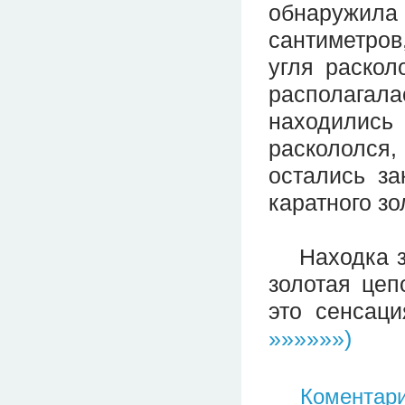
обнаружила 
сантиметро
угля раскол
располагал
находились
раскололся,
остались за
каратного зо
Находка зол
золотая цеп
это сенсац
»»»»»»)
Коментари