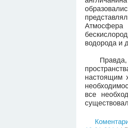
англичани
образовали
представля
Атмосфера
бескислоро
водорода и 
Правда, со
пространств
настоящим х
необходимо
все необхо
существовал
Коментари