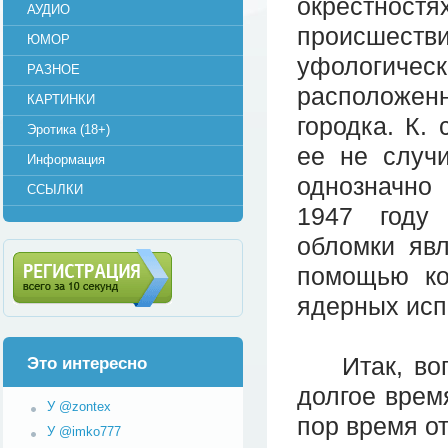
окрестностя
АУДИО
происшестви
ЮМОР
уфологичес
РАЗНОЕ
расположен
КАРТИНКИ
городка. К.
Эротика (18+)
ее не случ
Информация
однозначно 
ССЫЛКИ
1947 году 
обломки явл
помощью ко
ядерных исп
Регистрация (всего за 10
секунд)
Итак, вопр
Это интересно
долгое врем
У @zontex
пор время о
У @imko777