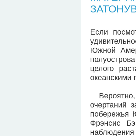
ЗАТОНУ
Если посмот
удивительн
Южной Амер
полуостров
целого рас
океанскими 
Вероятно, п
очертаний з
побережья 
Фрэнсис Бэ
наблюдения