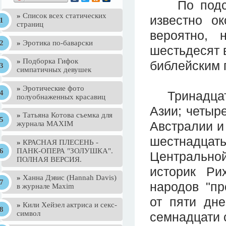
По подсчет
»
Список всех статических
известно о
страниц
вероятно, 
»
Эротика по-баварски
шестьдесят 
»
Подборка Гифок
библейским 
симпатичных девушек
»
Эротические фото
Тринадцать
полуобнаженных красавиц
Азии; четыре
»
Татьяна Котова съемка для
Австралии и 
журнала MAXIM
шестнадца
»
КРАСНАЯ ПЛЕСЕНЬ -
ПАНК-ОПЕРА "ЗОЛУШКА".
Центрально
ПОЛНАЯ ВЕРСИЯ.
историк Ри
»
Ханна Дэвис (Hannah Davis)
народов "пр
в журнале Maxim
от пяти дне
»
Кили Хейзел актриса и секс-
символ
семнадцати с