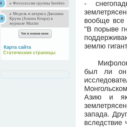
- снегопа
»
Фотосессии группы Serebro
землетрясени
»
Mодель и актриса Джоанна
Крупа (Joanna Krupa) в
вообще все 
журнале Maxim
"В порыве гн
поддержива
землю гиган
Карта сайта
Статические страницы
Мифология
был ли он
исследовате
Монгольско
Азию и як
землетрясен
запада. Дру
вследствие 