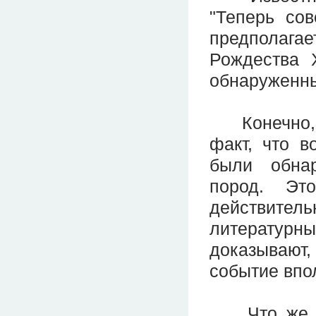
"Теперь сов
предполага
Рождества 
обнаруженны
Конечно, н
факт, что в
были обна
пород. Это
действитель
литератур
доказывают, 
событие впо
Что же вы