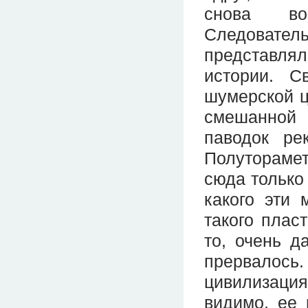
снова во
Следовате
представлял
истории. С
шумерской ц
смешанной 
паводок ре
Полутораме
сюда только
какого эти 
такого пласт
то, очень д
прервалось
цивилизаци
видимо, ее 