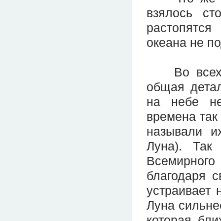
взялось ст
растопятся
океана не п
Во всех м
общая детал
на небе н
времена так 
называли их
Луна). Так
Всемирног
благодаря с
устраивает 
Луна сильнее
которая бли