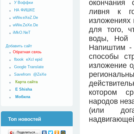
окончания 
У Воффки
ливня к г
НА ФИШКЕ
wWw.eXeZ.De
изложениях 
wWw.ZeXe.De
для того, ч
iMkO.NeT
воды, Ной 
Напиштим - 
Добавить сайт
Обратная связь
способы стр
fbook
eXcl
epid
изложение о
Google Translate
региональ
Savefrom
@ZeXe
действитель
Карта сайта
E Shisha
котором ср
Мобила
народов нез
(или дог
надвигающей
Топ новостей
Поделиться…