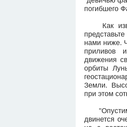
"девичью фа
погибшего Ф
Как извес
представьте 
нами ниже. 
приливов 
движения св
орбиты Лун
геостациона
Земли. Выс
при этом со
"Опустим" 
двинется оч