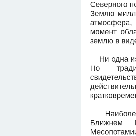
Северного п
Землю милли
атмосфера, 
момент обла
землю в вид
Ни одна из 
Но тради
свидетельс
действител
кратковреме
Наиболее о
Ближнем 
Месопотам