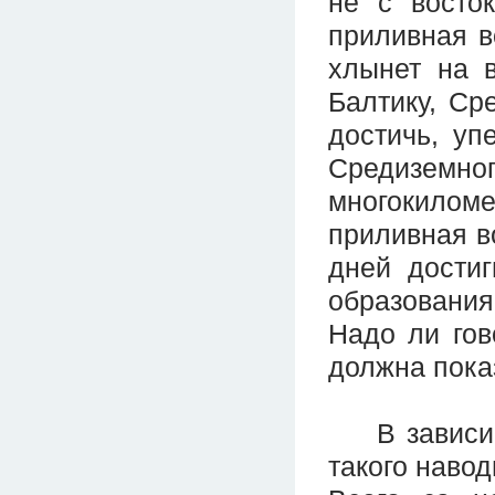
не с восто
приливная в
хлынет на 
Балтику, Ср
достичь, уп
Средиземно
многокилом
приливная во
дней дости
образовани
Надо ли гов
должна пока
В зависимо
такого навод