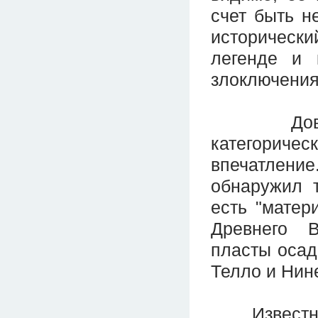
счет быть н
исторически
легенде и 
злоключениях
Доводы д
категоричес
впечатление
обнаружил 
есть "матер
Древнего 
пласты осад
Телло и Нине
Известный