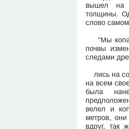
вышел на г
толщины. О
слово самом
"Мы копали
почвы изме
следами дре
лись на сов
на всем свое
была нане
предположени
велел и ко
метров, они
вдруг, так 