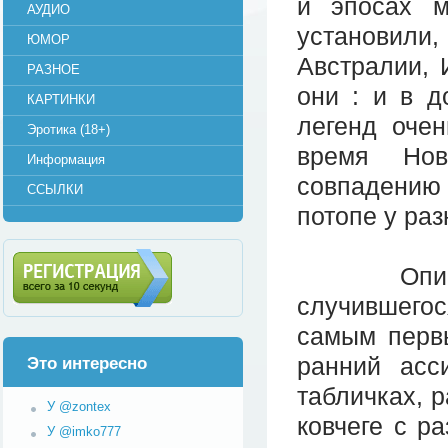
и эпосах м
АУДИО
установил
ЮМОР
Австралии, 
РАЗНОЕ
они : и в д
КАРТИНКИ
легенд оче
Эротика (18+)
время Нов
Информация
совпадению
ССЫЛКИ
потопе у ра
Описание
случившегос
Регистрация (всего за 10
секунд)
самым перв
ранний асс
Это интересно
табличках, р
У @zontex
ковчеге с р
У @imko777