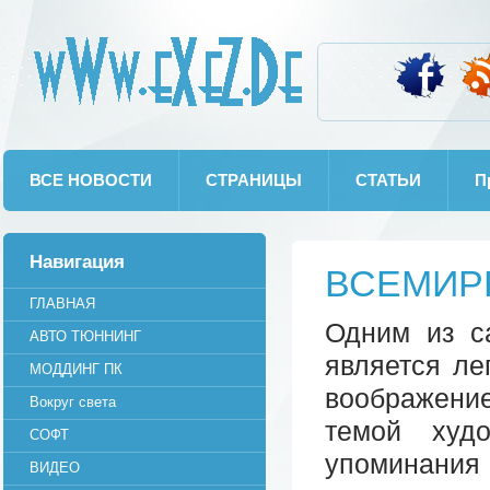
wWw.eXeZ.De
ВСЕ НОВОСТИ
СТРАНИЦЫ
СТАТЬИ
П
Навигация
ВСЕМИ
ГЛАВНАЯ
Одним из с
АВТО ТЮННИНГ
является ле
МОДДИНГ ПК
воображение
Вокруг света
темой худ
СОФТ
упоминания 
ВИДЕО