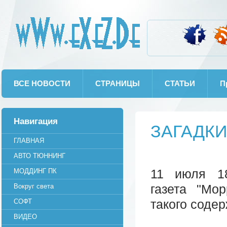
wWw.eXeZ.De
ВСЕ НОВОСТИ
СТРАНИЦЫ
СТАТЬИ
П
Навигация
ЗАГАДКИ
ГЛАВНАЯ
АВТО ТЮННИНГ
11 июля 18
МОДДИНГ ПК
газета "Мо
Вокруг света
такого соде
СОФТ
ВИДЕО