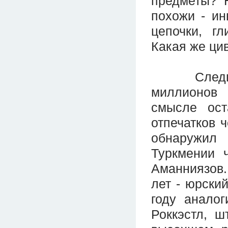
предметы? 
похожи - ин
цепочки, гл
Какая же ци
Следы... 
миллионов 
смысле ост
отпечатков ч
обнаружил 
Туркмении 
Аманниязов.
лет - юрски
году анало
Роккэстл, ш