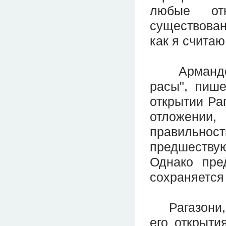
любые отк
существован
как я считаю
Арманде Кв
расы", пише
открытии Ра
отложении,
правильнос
предшеству
Однако пре
сохраняется 
Рагазони, в
его открыти