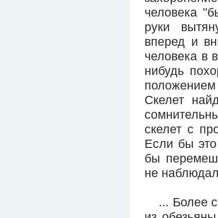
человека "б
руки вытян
вперед и вн
человека в 
нибудь похо
положением 
Скелет най
сомнительны
скелет с пр
Если бы это
бы перемеш
не наблюдал
... Более с
из обезьяны