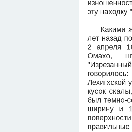
изношенност
эту находку 
Какими же 
лет назад по
2 апреля 1
Омахо, шт
"Изрезанный
говорилось:
Лехигхской 
кусок скалы
был темно-се
ширину и 1
поверхност
правильные