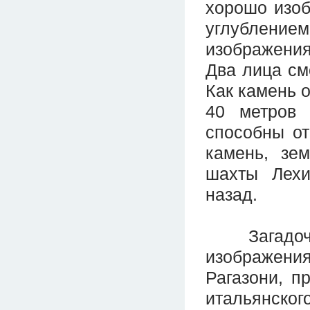
хорошо изоб
углублени
изображения
Два лица см
Как камень о
40 метров 
способны от
камень, зе
шахты Лехи
назад.
Загадочны
изображен
Рагазони, п
итальянско