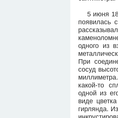
5 июня 185
появилась с
рассказывал
каменоломн
одного из 
металлическ
При соедин
сосуд высот
миллиметра.
какой-то с
одной из ег
виде цветка
гирлянда. И
инкрустиров