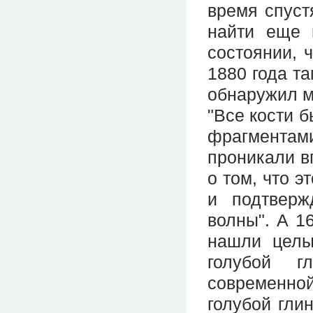
время спуст
найти еще 
состоянии, 
1880 года т
обнаружил м
"Все кости 
фрагментам
проникали в
о том, что э
и подтверж
волны". А 1
нашли целы
голубой г
современно
голубой гли