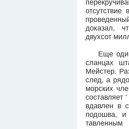
перекручив
отсутствие 
проведенны
доказал, ч
двухсот мил
Еще один о
сланцах шт
Мейстер. Ра
след, а ряд
морских чле
составляет '
вдавлен в с
подошва, и 
тавленным