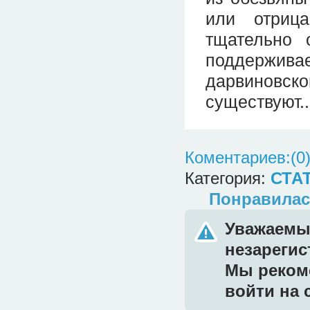
или отриц
тщательно 
поддержив
дарвиновск
существуют..
Коментариев:(0
Категория:
СТА
Понравилас
Уважаемый
незареги
Мы реком
войти на 