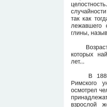
целостност
случайности
так как тог
лежавшего 
глины, назыв
Возраст г
которых на
лет...
В 1883 го
Римского у
осмотрел че
принадлежа
взрослой 