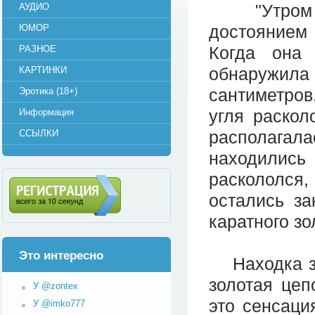
"Утром во
АУДИО
достоянием
ЮМОР
Когда она 
РАЗНОЕ
обнаружила 
КАРТИНКИ
сантиметро
Эротика (18+)
угля раскол
Информация
располагал
ССЫЛКИ
находились
раскололся,
остались за
каратного зо
Регистрация (всего за 10
секунд)
Это интересно
Находка зол
золотая цеп
У @zontex
это сенсаци
У @imko777