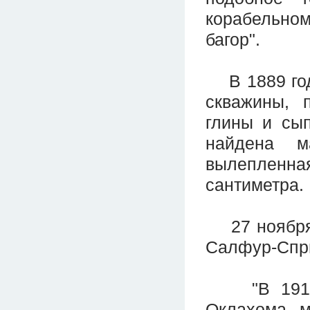
корабельном
багор".
В 1889 году
скважины, 
глины и сып
найдена м
вылепленная
сантиметра.
27 ноября 1
Салфур-Спри
"В 1912 г
Оклахома, м