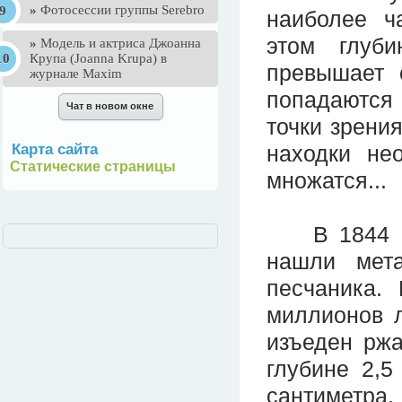
»
Фотосессии группы Serebro
наиболее ч
этом глуби
»
Mодель и актриса Джоанна
Крупа (Joanna Krupa) в
превышает 
журнале Maxim
попадаются 
точки зрени
Карта сайта
находки не
Статические страницы
множатся...
В 1844 год
нашли мета
песчаника.
миллионов л
изъеден ржа
глубине 2,5
сантиметра.