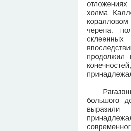
отложениях
холма Калл
коралловом 
черепа, по
склеенных
впоследств
продолжил 
конечност
принадлежал
Рагазони п
большого д
выразили 
принадлежал
современног