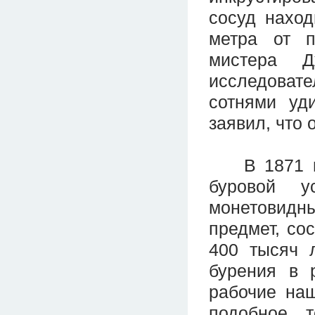
сосуд наход
метра от п
мистера Д
исследовате
сотнями уд
заявил, что 
В 1871 год
буровой у
монетовидны
предмет, сос
400 тысяч л
бурения в 
рабочие наш
подобное 