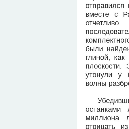
отправился 
вместе с Р
отчетлив
последоват
комплектно
были найден
глиной, как
плоскости. 
утонули у 
волны разбр
Убедившись
останками 
миллиона л
отрицать из