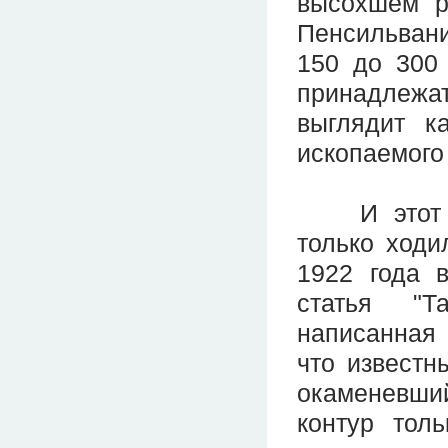
высохшем р
Пенсильвани
150 до 300 
принадлежат
выглядит к
ископаемого
И этот пр
только ходи
1922 года 
статья "Т
написанная 
что известн
окаменевши
контур тол