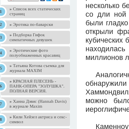
несколько б
»
Список всех статических
со дли ной 
страниц
были гладко
»
Эротика по-баварски
открыли фра
»
Подборка Гифок
кубических б
симпатичных девушек
находилась
»
Эротические фото
полуобнаженных красавиц
миллионов л
»
Татьяна Котова съемка для
журнала MAXIM
Аналогичны
»
КРАСНАЯ ПЛЕСЕНЬ -
обнаружили
ПАНК-ОПЕРА "ЗОЛУШКА".
Хаммондвилл
ПОЛНАЯ ВЕРСИЯ.
можно было
»
Ханна Дэвис (Hannah Davis)
в журнале Maxim
иероглифиче
»
Кили Хейзел актриса и секс-
символ
Каменноуго