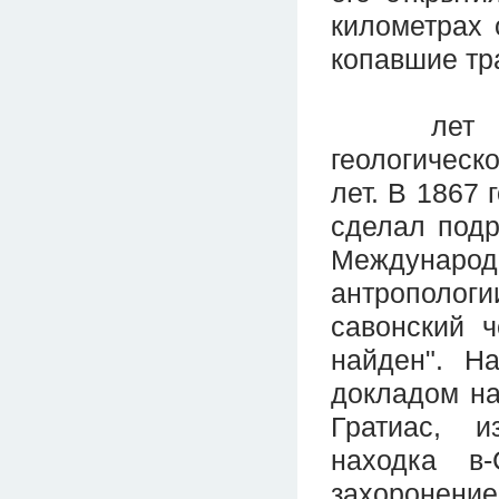
километрах 
копавшие тр
лет анато
геологичес
лет. В 1867
сделал подр
Междунаро
антропологи
савонский 
найден". Н
докладом на
Гратиас, и
находка в
захоронени