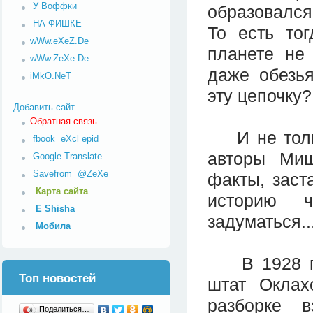
У Воффки
образовался
НА ФИШКЕ
То есть то
wWw.eXeZ.De
планете не
wWw.ZeXe.De
даже обезья
iMkO.NeT
эту цепочку?
Добавить сайт
Обратная связь
И не только
fbook
eXcl
epid
авторы Ми
Google Translate
Savefrom
@ZeXe
факты, заст
Карта сайта
историю ч
E Shisha
задуматься..
Мобила
В 1928 год
Топ новостей
штат Оклах
разборке в
Поделиться…