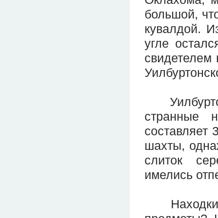
большой, что
кувалдой. И
угле осталс
свидетелем в
Уилбуртонск
Уилбуртонс
странные н
составляет 
шахты, одна
слиток се
имелись отпе
Находки, н