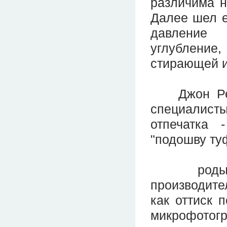
различима н
Далее шел е
давление
углубление
стирающей 
Джон Рейд 
специалист
отпечатка 
"подошву ту
роды" и "
производите
как оттиск 
микрофотог