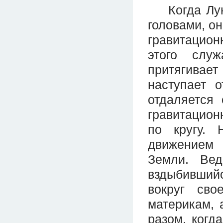
Когда Луна
головами, он
гравитацио
этого слу
притягивае
наступает о
отдаляется 
гравитацион
по кругу. 
движением 
Земли. Ве
вздыбивший
вокруг св
материкам, 
разом, когд