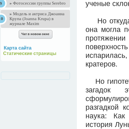
ученые склон
»
Фотосессии группы Serebro
»
Mодель и актриса Джоанна
Крупа (Joanna Krupa) в
Но откуда 
журнале Maxim
она могла п
протяжени
поверхность
Карта сайта
Статические страницы
испарилась,
кратеров.
Но гипотети
загадок 
сформулир
разгадкой к
наука: Как
история Лун