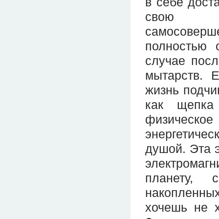
в себе дост
свою з
самосоверш
полностью 
случае посл
мытарств. 
жизнь подчи
как щепка
физическо
энергетичес
душой. Эта 
электромаг
планету, 
накопленны
хочешь не 