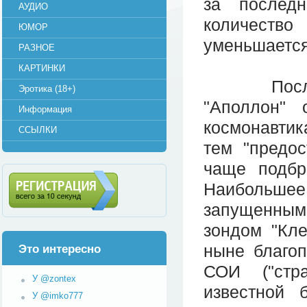
за послед
АУДИО
количество
ЮМОР
уменьшается,
РАЗНОЕ
КАРТИНКИ
После ок
Эротика (18+)
"Аполлон" 
Информация
космонавти
ССЫЛКИ
тем "предо
чаще подбр
Наибольше
запущенны
Регистрация (всего за 10
секунд)
зондом "Кл
ныне благо
Это интересно
СОИ ("стра
У @zontex
известной 
У @imko777