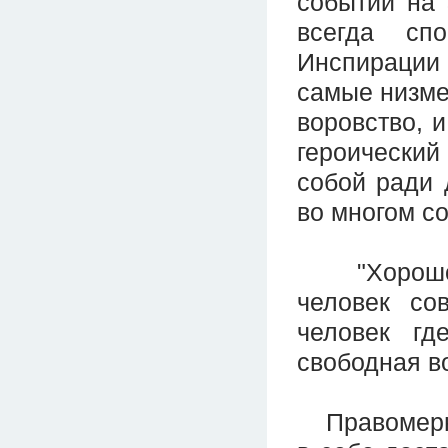
событий на
всегда сп
Инспирации
самые низме
воровство, и
героически
собой ради 
во многом с
"Хорошо, -
человек со
человек гд
свободная в
Правомерный