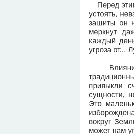
Перед этим 
устоять, нев
защиты он 
меркнут да
каждый день
угроза от...
Влияние Л
традицион
привыкли с
сущности, 
Это маленьк
изборождена
вокруг Земл
может нам у