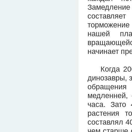
Замедлени
составляе
торможение 
нашей пла
вращающей
начинает пр
Когда 200 
динозавры, з
обращения 
медленней, 
часа. Зато
растения т
составлял 40
чем старше 