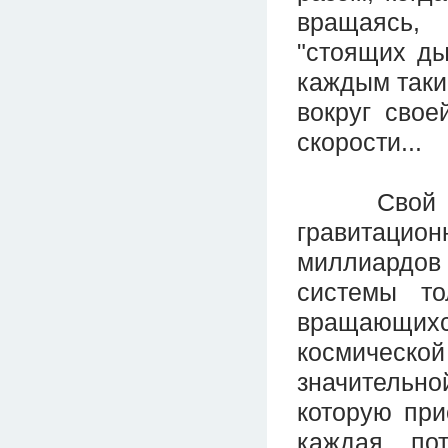
вращаясь,
"стоящих ды
каждым таки
вокруг свое
скорости...
Свой имп
гравитаци
миллиардов
системы то
вращающи
космическ
значительно
которую при
каждая пот