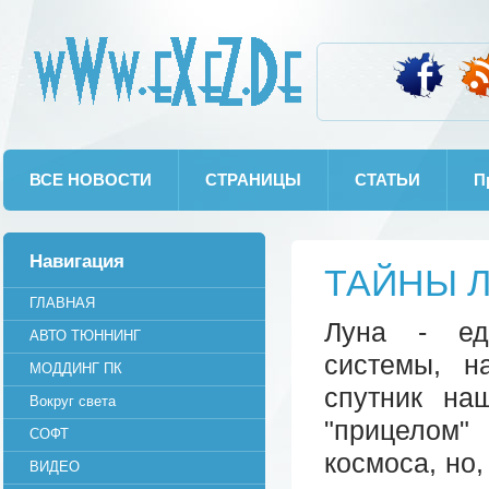
wWw.eXeZ.De
ВСЕ НОВОСТИ
СТРАНИЦЫ
СТАТЬИ
П
Навигация
ТАЙНЫ
ГЛАВНАЯ
Луна - ед
АВТО ТЮННИНГ
системы, н
МОДДИНГ ПК
спутник на
Вокруг света
"прицелом"
СОФТ
космоса, но
ВИДЕО