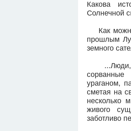
Какова ис
Солнечной с
Как можно 
прошлым Лун
земного сат
...Люди, д
сорванные
ураганом, п
сметая на с
несколько м
живого сущ
заботливо пе