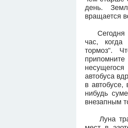
день. Зем
вращается во
Сегодня с 
час, когда
тормоз". Ч
припомнит
несущегос
автобуса вдр
в автобусе, 
нибудь суме
внезапным то
Луна тради
мест в эзот