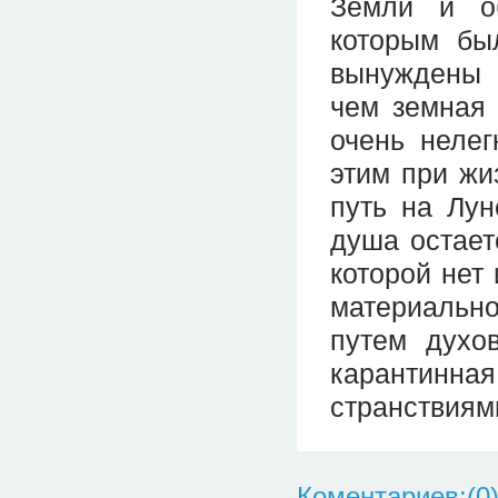
Земли и о
которым бы
вынуждены 
чем земная 
очень нелег
этим при жи
путь на Лун
душа остает
которой нет
материально
путем духо
карантинн
странствиям
Коментариев:(0