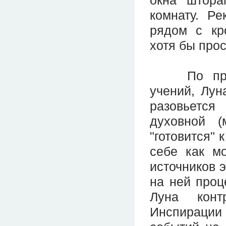
окна штора
комнату. Ре
рядом с кро
хотя бы прос
По предст
учений, Лун
разовьется
духовной (
"готовится" 
себе как м
источников 
на ней проц
Луна конт
Инспирации