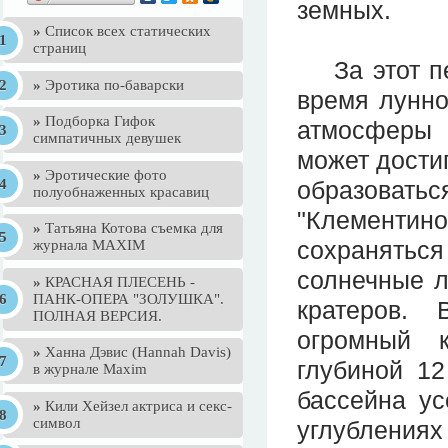
земных.
»
Список всех статических
страниц
За этот пер
»
Эротика по-баварски
время лунно
»
Подборка Гифок
атмосферы 
симпатичных девушек
может достиг
»
Эротические фото
образоват
полуобнаженных красавиц
"Клементин
»
Татьяна Котова съемка для
сохранятьс
журнала MAXIM
солнечные л
»
КРАСНАЯ ПЛЕСЕНЬ -
ПАНК-ОПЕРА "ЗОЛУШКА".
кратеров.
ПОЛНАЯ ВЕРСИЯ.
огромный 
»
Ханна Дэвис (Hannah Davis)
глубиной 12
в журнале Maxim
бассейна ус
»
Кили Хейзел актриса и секс-
символ
углубления