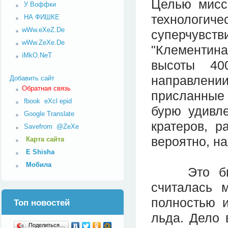
Целью мисс
У Воффки
технологич
НА ФИШКЕ
wWw.eXeZ.De
суперчувс
wWw.ZeXe.De
"Клементин
iMkO.NeT
высоты 40
направлен
Добавить сайт
Обратная связь
присланные
fbook
eXcl
epid
бурю удивле
Google Translate
кратеров, 
Savefrom
@ZeXe
вероятно, на
Карта сайта
E Shisha
Мобила
Это была 
считалась 
полностью 
Топ новостей
льда. Дело 
Поделиться…