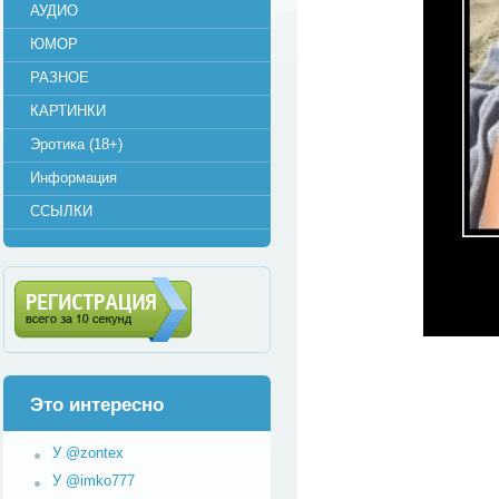
АУДИО
ЮМОР
РАЗНОЕ
КАРТИНКИ
Эротика (18+)
Информация
ССЫЛКИ
Регистрация (всего за 10
секунд)
Это интересно
У @zontex
У @imko777