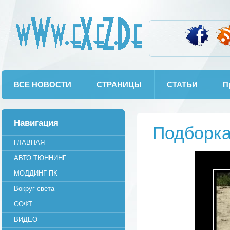
wWw.eXeZ.De
ВСЕ НОВОСТИ
СТРАНИЦЫ
СТАТЬИ
П
Навигация
Подборк
ГЛАВНАЯ
АВТО ТЮННИНГ
МОДДИНГ ПК
Вокруг света
СОФТ
ВИДЕО