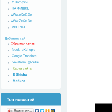
У Воффки
НА ФИШКЕ
wWw.eXeZ.De
wWw.ZeXe.De
iMkO.NeT
Добавить сайт
Обратная связь
fbook
eXcl
epid
Google Translate
Savefrom
@ZeXe
Карта сайта
E Shisha
Мобила
Топ новостей
Поделиться…