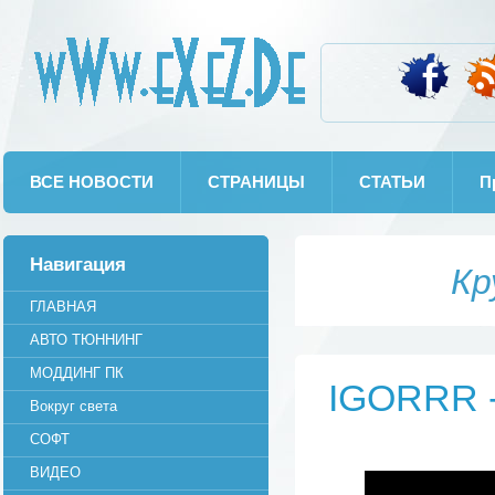
wWw.eXeZ.De
ВСЕ НОВОСТИ
СТРАНИЦЫ
СТАТЬИ
П
Навигация
Кр
ГЛАВНАЯ
АВТО ТЮННИНГ
МОДДИНГ ПК
IGORRR
Вокруг света
СОФТ
ВИДЕО