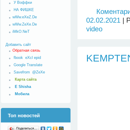
У Воффки
НА ФИШКЕ
Коментари
wWw.eXeZ.De
02.02.2021
| 
wWw.ZeXe.De
video
iMkO.NeT
Добавить сайт
Обратная связь
KEMPTEN
fbook
eXcl
epid
Google Translate
Savefrom
@ZeXe
Карта сайта
E Shisha
Мобила
Топ новостей
Поделиться…