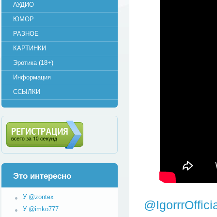
АУДИО
ЮМОР
РАЗНОЕ
КАРТИНКИ
Эротика (18+)
Информация
ССЫЛКИ
Регистрация (всего за 10
секунд)
Это интересно
У @zontex
@IgorrrOffici
У @imko777