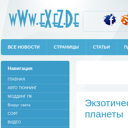
wWw.eXeZ.De
ВСЕ НОВОСТИ
СТРАНИЦЫ
СТАТЬИ
П
Навигация
ГЛАВНАЯ
АВТО ТЮННИНГ
МОДДИНГ ПК
Экзотиче
Вокруг света
планеты
СОФТ
ВИДЕО