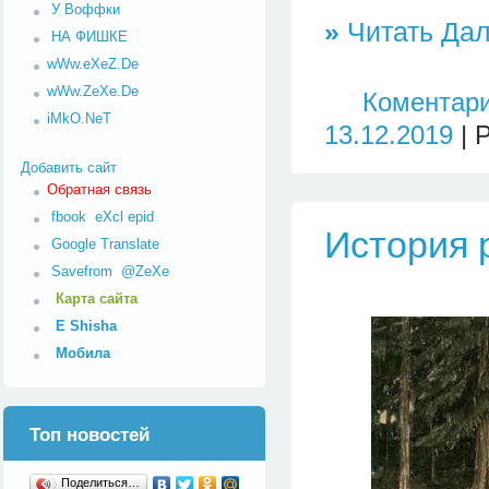
У Воффки
»
Читать Дал
НА ФИШКЕ
wWw.eXeZ.De
wWw.ZeXe.De
Коментари
iMkO.NeT
13.12.2019
| 
Добавить сайт
Обратная связь
fbook
eXcl
epid
История 
Google Translate
Savefrom
@ZeXe
Карта сайта
E Shisha
Мобила
Топ новостей
Поделиться…