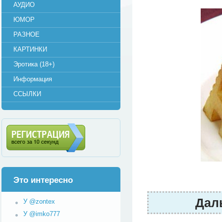
АУДИО
ЮМОР
РАЗНОЕ
КАРТИНКИ
Эротика (18+)
Информация
ССЫЛКИ
Регистрация (всего за 10
секунд)
Это интересно
Даль
У @zontex
У @imko777