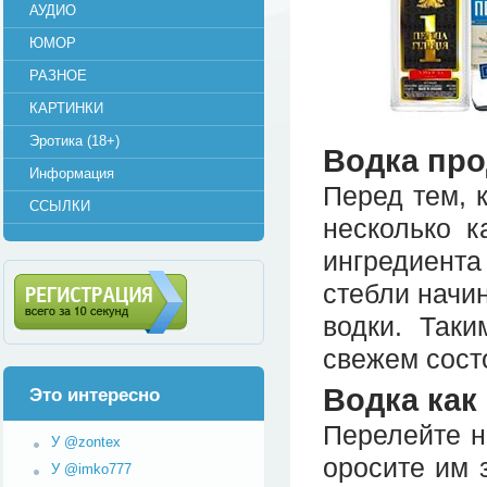
АУДИО
ЮМОР
РАЗНОЕ
КАРТИНКИ
Эротика (18+)
Водка про
Информация
Перед тем, к
ССЫЛКИ
несколько к
ингредиент
стебли начин
водки. Таки
Регистрация (всего за 10
свежем сост
секунд)
Водка как
Это интересно
Перелейте н
У @zontex
оросите им 
У @imko777