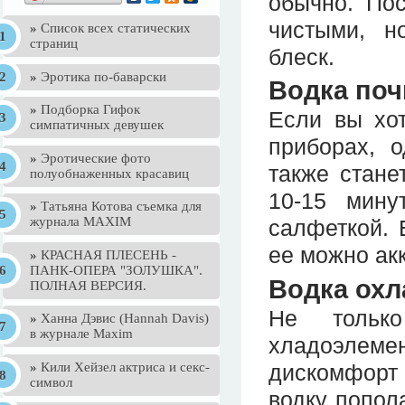
обычно. По
чистыми, н
»
Список всех статических
страниц
блеск.
»
Эротика по-баварски
Водка поч
»
Подборка Гифок
Если вы хот
симпатичных девушек
приборах, 
»
Эротические фото
также стане
полуобнаженных красавиц
10-15 мину
»
Татьяна Котова съемка для
журнала MAXIM
салфеткой. 
ее можно ак
»
КРАСНАЯ ПЛЕСЕНЬ -
ПАНК-ОПЕРА "ЗОЛУШКА".
Водка охл
ПОЛНАЯ ВЕРСИЯ.
Не тольк
»
Ханна Дэвис (Hannah Davis)
в журнале Maxim
хладоэлеме
»
Кили Хейзел актриса и секс-
дискомфорт 
символ
водку попол