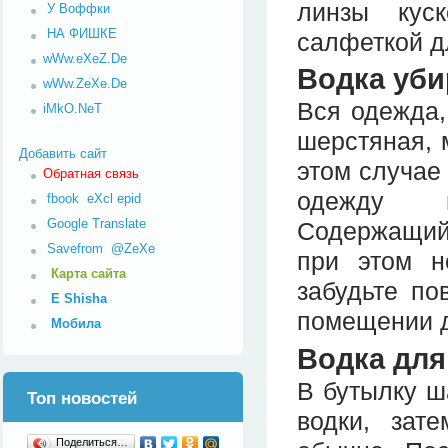
линзы кус
У Воффки
НА ФИШКЕ
салфеткой д
wWw.eXeZ.De
Водка уби
wWw.ZeXe.De
Вся одежда,
iMkO.NeT
шерстяная, 
Добавить сайт
этом случае
Обратная связь
одежду н
fbook
eXcl
epid
Google Translate
Содержащийс
Savefrom
@ZeXe
при этом н
Карта сайта
забудьте по
E Shisha
помещении д
Мобила
Водка для
В бутылку ш
Топ новостей
водки, зат
Поделиться…