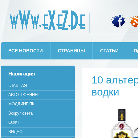
wWw.eXeZ.De
ВСЕ НОВОСТИ
СТРАНИЦЫ
СТАТЬИ
П
Навигация
10 альте
ГЛАВНАЯ
водки
АВТО ТЮННИНГ
МОДДИНГ ПК
Вокруг света
СОФТ
ВИДЕО