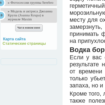
»
Фотосессии группы Serebro
герметичный
»
Mодель и актриса Джоанна
морозильную
Крупа (Joanna Krupa) в
месту для о
журнале Maxim
замерзнуть
принимать ф
Карта сайта
на припухло
Статические страницы
Водка бор
Если у вас 
результате 
от времени 
только убье
запаха, но и
Кроме того, 
также поле