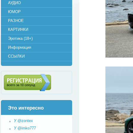
АУДИО
ЮМОР
РАЗНОЕ
КАРТИНКИ
Эротика (18+)
Информация
ССЫЛКИ
Регистрация (всего за 10
секунд)
Это интересно
У @zontex
У @imko777