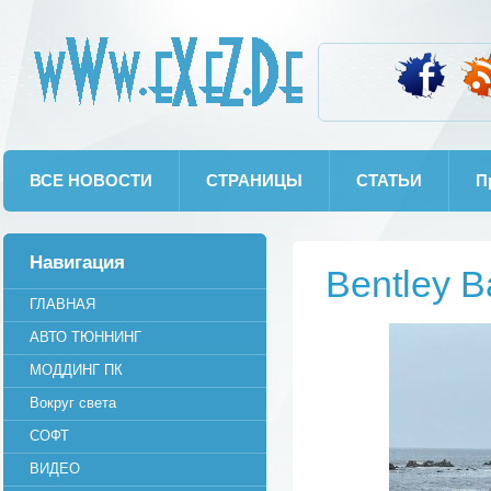
wWw.eXeZ.De
ВСЕ НОВОСТИ
СТРАНИЦЫ
СТАТЬИ
П
Навигация
Bentley 
ГЛАВНАЯ
АВТО ТЮННИНГ
МОДДИНГ ПК
Вокруг света
СОФТ
ВИДЕО