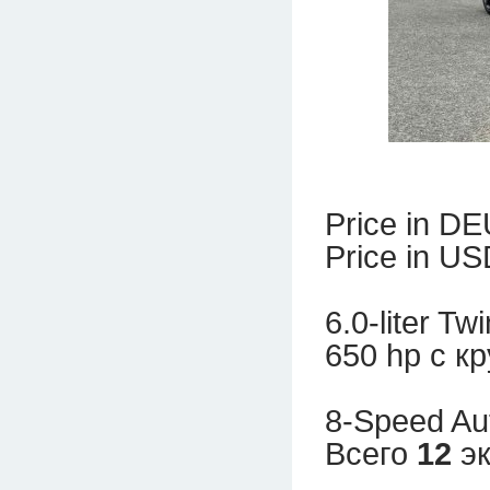
Price in DE
Price in US
6.0-liter T
650 hp с к
8-Speed Aut
Всего
12
эк