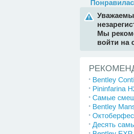
Понравилас
Уважаемый
незареги
Мы реком
войти на 
РЕКОМЕНД
Bentley Cont
Pininfarina 
Самые смеш
Bentley Mans
Октоберфест
Десять самы
Bentley EXP