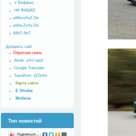
У Воффки
НА ФИШКЕ
wWw.eXeZ.De
wWw.ZeXe.De
iMkO.NeT
Добавить сайт
Обратная связь
fbook
eXcl
epid
Google Translate
Savefrom
@ZeXe
Карта сайта
E Shisha
Мобила
Топ новостей
Поделиться…