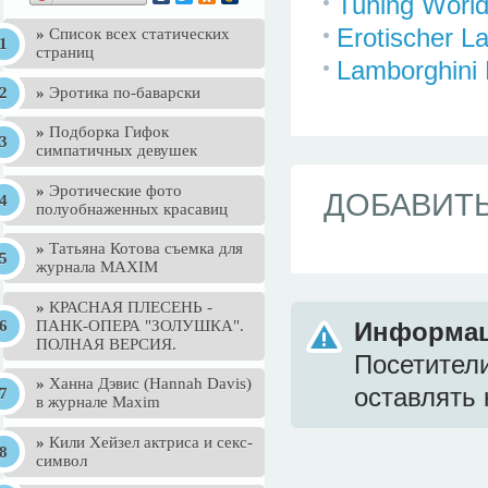
Tuning Worl
Erotischer L
»
Список всех статических
страниц
Lamborghini
»
Эротика по-баварски
»
Подборка Гифок
симпатичных девушек
»
Эротические фото
ДОБАВИТ
полуобнаженных красавиц
»
Татьяна Котова съемка для
журнала MAXIM
»
КРАСНАЯ ПЛЕСЕНЬ -
ПАНК-ОПЕРА "ЗОЛУШКА".
Информа
ПОЛНАЯ ВЕРСИЯ.
Посетител
»
Ханна Дэвис (Hannah Davis)
оставлять 
в журнале Maxim
»
Кили Хейзел актриса и секс-
символ