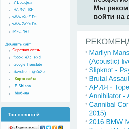
У Воффки
Мы реком
НА ФИШКЕ
войти на 
wWw.eXeZ.De
wWw.ZeXe.De
iMkO.NeT
РЕКОМЕНД
Добавить сайт
Обратная связь
Marilyn Mans
fbook
eXcl
epid
(Acoustic) liv
Google Translate
Slipknot - P
Savefrom
@ZeXe
Brutal Assaul
Карта сайта
АРИЯ - Торе
E Shisha
Мобила
Annihilator -
Cannibal Cor
2015)
Топ новостей
2016 BMW M
Поделиться…