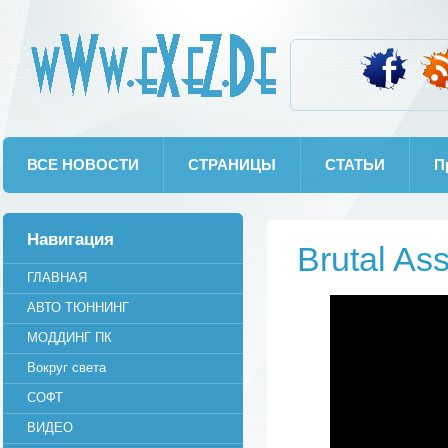
wWw.eXeZ.De
ВСЕ НОВОСТИ
СТРАНИЦЫ
СТАТЬИ
П
Навигация
Brutal As
ГЛАВНАЯ
АВТО ТЮННИНГ
МОДДИНГ ПК
Вокруг света
СОФТ
ВИДЕО