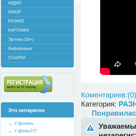
АУДИО
ЮМОР
РАЗНОЕ
КАРТИНКИ
Эротика (18+)
Информация
ССЫЛКИ
Коментариев:(0
Регистрация (всего за 10
секунд)
Категория:
РАЗ
Это интересно
Понравилас
У @zontex
Уважаемый
У @imko777
незареги