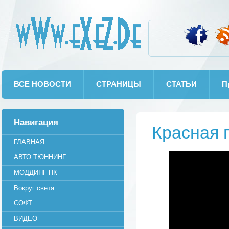
wWw.eXeZ.De
ВСЕ НОВОСТИ
СТРАНИЦЫ
СТАТЬИ
П
Навигация
Красная 
ГЛАВНАЯ
АВТО ТЮННИНГ
МОДДИНГ ПК
Вокруг света
СОФТ
ВИДЕО