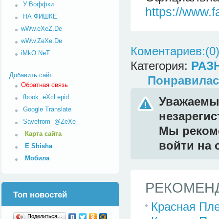
У Воффки
https://www.
НА ФИШКЕ
wWw.eXeZ.De
wWw.ZeXe.De
Коментариев:(0
iMkO.NeT
Категория:
РАЗ
Добавить сайт
Понравилас
Обратная связь
fbook
eXcl
epid
Уважаемый
Google Translate
незареги
Savefrom
@ZeXe
Мы реком
Карта сайта
войти на 
E Shisha
Мобила
РЕКОМЕНД
Топ новостей
Красная Пле
Поделиться…