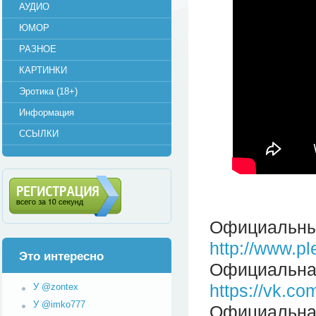
АУДИО
ЮМОР
РАЗНОЕ
КАРТИНКИ
Эротика (18+)
Информация
ССЫЛКИ
Регистрация (всего за 10
Официальный
секунд)
http://www.pl
Это интересно
Официальна
https://vk.c
У @zontex
У @imko777
Официальная