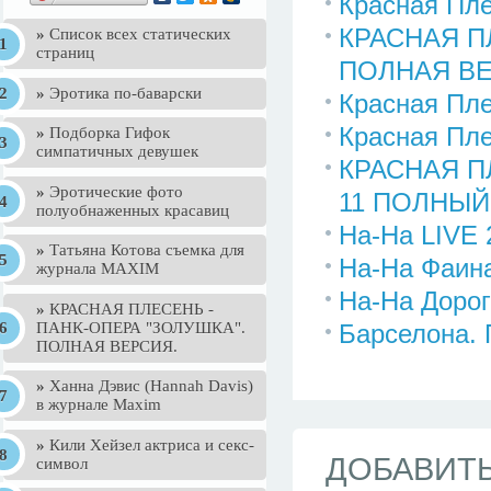
Красная Пле
КРАСНАЯ П
»
Список всех статических
страниц
ПОЛНАЯ ВЕ
»
Эротика по-баварски
Красная Пле
Красная Пле
»
Подборка Гифок
симпатичных девушек
КРАСНАЯ П
»
Эротические фото
11 ПОЛНЫЙ
полуобнаженных красавиц
На-На LIVE 
»
Татьяна Котова съемка для
На-На Фаин
журнала MAXIM
На-На Дорог
»
КРАСНАЯ ПЛЕСЕНЬ -
ПАНК-ОПЕРА "ЗОЛУШКА".
Барселона.
ПОЛНАЯ ВЕРСИЯ.
»
Ханна Дэвис (Hannah Davis)
в журнале Maxim
»
Кили Хейзел актриса и секс-
ДОБАВИТ
символ